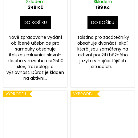
č
Skladem
Skladem
u
349 Kč
199 Kč
j
e
DO KOŠÍKU
DO KOŠÍKU
m
e
Nově zpracované vydání
Italština pro začátečníky
oblíbené učebnice pro
obsahuje dvanáct lekcí,
samouky obsahuje
které jsou zaměřeny na
ŠPANĚLŠTINA
italskou mluvnici, slovní­
aktivní použití běžného
(NEJEN)
zásobu v rozsahu asi 2500
jazyka v nejčastějších
PRO
slov, frazeologii a
situacích.
SAMOUKY
výslovnost. Důraz je kladen
199
na aktivní­...
Kč
Původně:
499
VÝPRODEJ
VÝPRODEJ
Kč