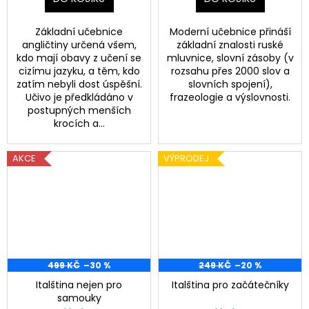
h
a
o
j
Základní učebnice
Moderní učebnice přináší
angličtiny určená všem,
základní znalosti ruské
í
d
kdo mají obavy z učení se
mluvnice, slovní zásoby (v
t
cizímu jazyku, a těm, kdo
rozsahu přes 2000 slov a
zatím nebyli dost úspěšní.
slovních spojení),
?
Učivo je předkládáno v
frazeologie a výslovnosti.
postupných menších
krocích a...
AKCE
VÝPRODEJ
HLEDAT
D
o
p
o
499 KČ
–30 %
249 KČ
–20 %
r
Italština nejen pro
Italština pro začátečníky
u
samouky