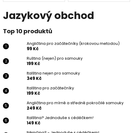
Jazykový obchod
Top 10 produktů
Angličtina pro začátečníky (krokovou metodou)
99 Kč
Ruština (nejen) pro samouky
199 Kč
Italština nejen pro samouky
349 Kč
Italština pro začátečníky
199 Kč
Angličtina pro mírně a středně pokročilé samouky
249 Kč
Italština? Jednoduše s cédéčkem!
149 Kč
Němčina? - Jednoduše s cédéčkem!