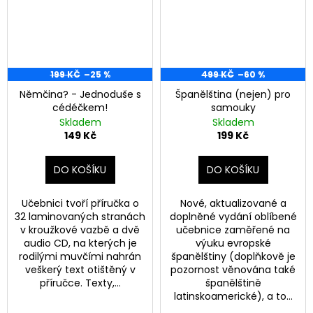
199 KČ
–25 %
499 KČ
–60 %
Němčina? - Jednoduše s
Španělština (nejen) pro
cédéčkem!
samouky
Skladem
Skladem
149 Kč
199 Kč
DO KOŠÍKU
DO KOŠÍKU
Učebnici tvoří příručka o
Nové, aktualizované a
32 laminovaných stranách
doplněné vydání oblíbené
v kroužkové vazbě a dvě
učebnice zaměřené na
audio CD, na kterých je
výuku evropské
rodilými muvčími nahrán
španělštiny (doplňkově je
veškerý text otištěný v
pozornost věnována také
příručce. Texty,...
španělštině
latinskoamerické), a to...