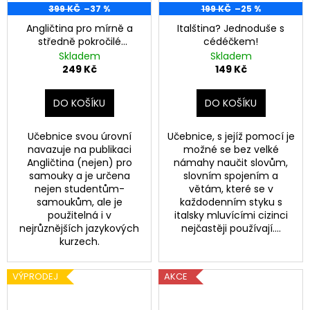
399 KČ
–37 %
199 KČ
–25 %
Angličtina pro mírně a
Italština? Jednoduše s
středně pokročilé
cédéčkem!
samouky
Skladem
Skladem
249 Kč
149 Kč
DO KOŠÍKU
DO KOŠÍKU
Učebnice svou úrovní
Učebnice, s jejíž pomocí je
navazuje na publikaci
možné se bez velké
Angličtina (nejen) pro
námahy naučit slovům,
samouky a je určena
slovním spojením a
nejen studentům-
větám, které se v
samoukům, ale je
každodenním styku s
použitelná i v
italsky mluvícími cizinci
nejrůznějších jazykových
nejčastěji používají....
kurzech.
VÝPRODEJ
AKCE