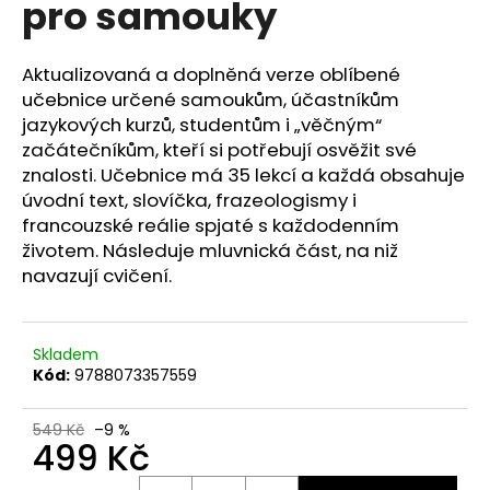
pro samouky
a
j
Aktualizovaná a doplněná verze oblíbené
í
učebnice určené samoukům, účastníkům
t
jazykových kurzů, studentům i „věčným“
?
začátečníkům, kteří si potřebují osvěžit své
znalosti. Učebnice má 35 lekcí a každá obsahuje
úvodní text, slovíčka, frazeologismy i
francouzské reálie spjaté s každodenním
životem. Následuje mluvnická část, na niž
HLEDAT
navazují cvičení.
D
Skladem
o
Kód:
9788073357559
p
o
549 Kč
–9 %
r
499 Kč
u
Měrná