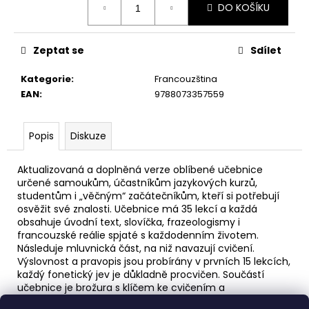
č
DO KOŠÍKU
cena:
u
j
e
Zeptat se
Sdílet
m
e
Kategorie
:
Francouzština
EAN
:
9788073357559
NĚMČINA?
-
Popis
Diskuze
JEDNODUŠE
S
CÉDÉČKEM!
Aktualizovaná a doplněná verze oblíbené učebnice
určené samoukům, účastníkům jazykových kurzů,
149
Kč
studentům i „věčným“ začátečníkům, kteří si potřebují
Původně:
osvěžit své znalosti. Učebnice má 35 lekcí a každá
199
obsahuje úvodní text, slovíčka, frazeologismy i
Kč
francouzské reálie spjaté s každodenním životem.
Následuje mluvnická část, na niž navazují cvičení.
Výslovnost a pravopis jsou probírány v prvních 15 lekcích,
každý fonetický jev je důkladně procvičen. Součástí
učebnice je brožura s klíčem ke cvičením a
francouzsko-českým slovníčkem a audionahrávka ve